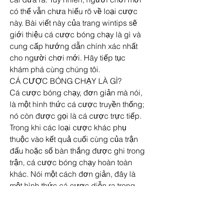
có thể vẫn chưa hiểu rõ về loại cược 
này. Bài viết này của trang wintips sẽ 
giới thiệu cá cược bóng chạy là gì và 
cung cấp hướng dẫn chính xác nhất 
cho người chơi mới. Hãy tiếp tục 
khám phá cùng chúng tôi.
CÁ CƯỢC BÓNG CHẠY LÀ GÌ?
Cá cược bóng chạy, đơn giản mà nói, 
là một hình thức cá cược truyền thống; 
nó còn được gọi là cá cược trực tiếp. 
Trong khi các loại cược khác phụ 
thuộc vào kết quả cuối cùng của trận 
đấu hoặc số bàn thắng được ghi trong 
trận, cá cược bóng chạy hoàn toàn 
khác. Nói một cách đơn giản, đây là 
một hình thức cá cược diễn ra trong 
suốt trận đấu.
Hiện tại, loại cược này có tỷ lệ cược 