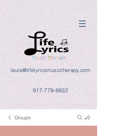
laura@lifelyricsmusictherapy.com
917-779-8832
Groups