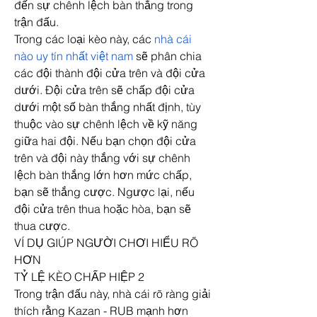
đến sự chênh lệch bàn thắng trong 
trận đấu.
Trong các loại kèo này, các 
nhà cái 
nào uy tín nhất việt nam
sẽ phân chia 
các đội thành đội cửa trên và đội cửa 
dưới. Đội cửa trên sẽ chấp đội cửa 
dưới một số bàn thắng nhất định, tùy 
thuộc vào sự chênh lệch về kỹ năng 
giữa hai đội. Nếu bạn chọn đội cửa 
trên và đội này thắng với sự chênh 
lệch bàn thắng lớn hơn mức chấp, 
bạn sẽ thắng cược. Ngược lại, nếu 
đội cửa trên thua hoặc hòa, bạn sẽ 
thua cược.
VÍ DỤ GIÚP NGƯỜI CHƠI HIỂU RÕ 
HƠN
TỶ LỆ KÈO CHẤP HIỆP 2
Trong trận đấu này, nhà cái rõ ràng giải 
thích rằng Kazan - RUB mạnh hơn 