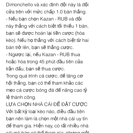
Dimonchello và xác định đội này là đội 
cửa trên với mức chấp 1.0 bàn thắng.
- Nếu bạn chọn Kazan - RUB và đội 
này thắng với cách biệt tối thiểu 1 bàn, 
bạn sẽ được hoàn lại tiền cược (hòa 
kèo). Nếu họ thắng với cách biệt từ hai 
bàn trở lên, bạn sẽ thắng cược.
- Ngược lại, nếu Kazan - RUB thua 
hoặc hòa trong 45 phút đầu tiên của 
trận đấu, bạn sẽ thua cược.
Trong quá trình cá cược, để tăng cơ 
hội thắng, bạn có thể tham khảo các 
mẹo cá cược bóng đá để nâng cao tỷ 
lệ thành công.
LỰA CHỌN NHÀ CÁI ĐỂ ĐẶT CƯỢC
Với bất kỳ loại kèo nào, điều đầu tiên 
bạn nên làm là chọn một nhà cái uy tín 
để tham gia. Hiện nay, có rất nhiều nhà 
cái mà bạn có thể tham gia, nhưng một 