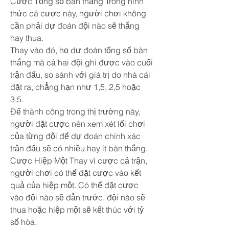
Cược Tổng số bàn thắng Trong hình 
thức cá cược này, người chơi không 
cần phải dự đoán đội nào sẽ thắng 
hay thua.
Thay vào đó, họ dự đoán tổng số bàn 
thắng mà cả hai đội ghi được vào cuối 
trận đấu, so sánh với giá trị do nhà cái 
đặt ra, chẳng hạn như 1,5, 2,5 hoặc 
3,5.
Để thành công trong thị trường này, 
người đặt cược nên xem xét lối chơi 
của từng đội để dự đoán chính xác 
trận đấu sẽ có nhiều hay ít bàn thắng.
Cược Hiệp Một Thay vì cược cả trận, 
người chơi có thể đặt cược vào kết 
quả của hiệp một. Có thể đặt cược 
vào đội nào sẽ dẫn trước, đội nào sẽ 
thua hoặc hiệp một sẽ kết thúc với tỷ 
số hòa.