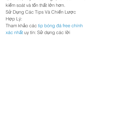
kiểm soát và tổn thất lớn hơn.
Sử Dụng Các Tips Và Chiến Lược 
Hợp Lý:
Tham khảo các 
tip bóng đá free chính 
xác nhất
 uy tín: Sử dụng các lời 
khuyên từ chuyên gia có thể giúp bạn 
đưa ra quyết định tốt hơn, nhưng 
đừng phụ thuộc hoàn toàn vào chúng.
Áp dụng chiến lược cược: Hãy sử 
dụng các chiến lược cược như cược 
theo tỷ lệ phần trăm nhỏ của ngân 
sách để giảm thiểu rủi ro.
Chơi Với Tinh Thần Giải Trí:
Coi cá cược như một hình thức giải trí: 
Đừng xem cá cược là cách kiếm tiền 
chính. Hãy đặt cược với tâm lý thoải 
mái và xem nó như một phần của trải 
nghiệm giải trí.