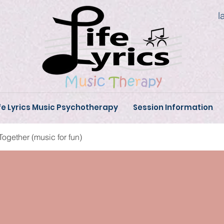
l
fe Lyrics Music Psychotherapy
Session Information
Together (music for fun)