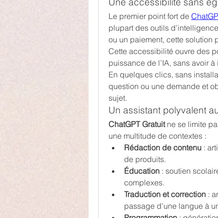
Une accessibilité sans ég
Le premier point fort de 
ChatGPT
plupart des outils d’intelligenc
ou un paiement, cette solution 
Cette accessibilité ouvre des po
puissance de l’IA, sans avoir à 
En quelques clics, sans installa
question ou une demande et obt
sujet.
Un assistant polyvalent a
ChatGPT Gratuit
 ne se limite pa
une multitude de contextes :
Rédaction de contenu
 : ar
de produits.
Éducation
 : soutien scolai
complexes.
Traduction et correction
 : 
passage d’une langue à un
Programmation
 : génératio