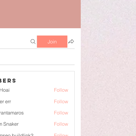
Join
bers
Hoai
Follow
er err
Follow
irantamaros
Follow
tamaros
m Snaker
Follow
mseo buildlink2
Follow