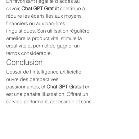
En favorisant l’égalité d’accès au 
savoir, 
Chat GPT Gratuit
 contribue à 
réduire les écarts liés aux moyens 
financiers ou aux barrières 
linguistiques. Son utilisation régulière 
améliore la productivité, stimule la 
créativité et permet de gagner un 
temps considérable.
Conclusion
L’essor de l’intelligence artificielle 
ouvre des perspectives 
passionnantes, et 
Chat GPT Gratuit
 en 
est une parfaite illustration. Offrant un 
service performant, accessible et sans 
frais, il séduit un public de plus en 
plus large.
Pour découvrir par vous-même toutes 
ses fonctionnalités et commencer à 
échanger avec un assistant virtuel 