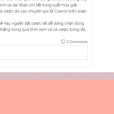
ch và dự đoán chi tiết trong suốt mùa giải.
cá cược do các chuyên gia từ Casino biên soạn 
sẻ này, người đặt cược sẽ dễ dàng chọn đúng 
thắng trong quá trình xem và cá cược bóng đá. 
0 Comments