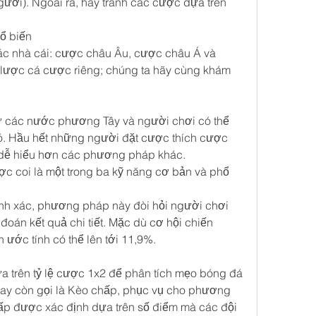
gười). Ngoài ra, hãy tránh các cược dựa trên 
ổ biến
ác nhà cái: cược châu Âu, cược châu Á và 
n lược cá cược riêng; chúng ta hãy cùng khám 
 các nước phương Tây và người chơi có thể 
nó. Hầu hết những người đặt cược thích cược 
 dễ hiểu hơn các phương pháp khác.
coi là một trong ba kỹ năng cơ bản và phổ 
ính xác, phương pháp này đòi hỏi người chơi 
 đoán kết quả chi tiết. Mặc dù cơ hội chiến 
 ước tính có thể lên tới 11,9%.
 trên tỷ lệ cược 1x2 để phân tích mẹo bóng đá 
hay còn gọi là Kèo chấp, phục vụ cho phương 
p được xác định dựa trên số điểm mà các đội 