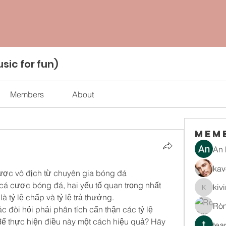
sic for fun)
Members
About
Mem
An 
kav
ược vô địch từ chuyên gia bóng đá
á cược bóng đá, hai yếu tố quan trọng nhất 
kiv
kiviran
à tỷ lệ chấp và tỷ lệ trả thưởng.
Rò
c đòi hỏi phải phân tích cẩn thận các tỷ lệ 
ể thực hiện điều này một cách hiệu quả? Hãy 
tea