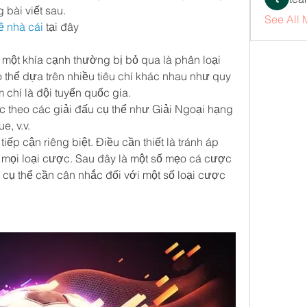
 bài viết sau.
See All
về nhà cái
 tại đây
ột khía cạnh thường bị bỏ qua là phân loại 
 thể dựa trên nhiều tiêu chí khác nhau như quy 
 chí là đội tuyển quốc gia.
 theo các giải đấu cụ thể như Giải Ngoại hạng 
, v.v.
iếp cận riêng biệt. Điều cần thiết là tránh áp 
mọi loại cược. Sau đây là một số mẹo cá cược 
ụ thể cần cân nhắc đối với một số loại cược 